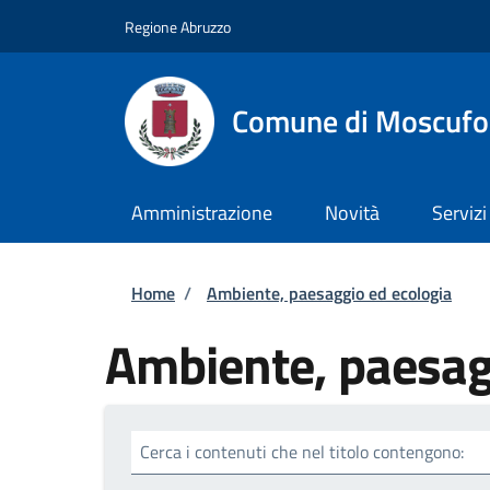
Salta al contenuto principale
Skip to footer content
Regione Abruzzo
Comune di Moscufo
Amministrazione
Novità
Servizi
Briciole di pane
Home
/
Ambiente, paesaggio ed ecologia
Ambiente, paesag
Cerca i contenuti che nel titolo contengono: