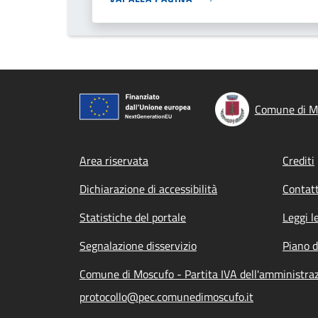
Comune di M
Footer menu
Area riservata
Crediti
Dichiarazione di accessibilità
Contatt
Statistiche del portale
Leggi l
Segnalazione disservizio
Piano d
Comune di Moscufo - Partita IVA dell'amministr
protocollo@pec.comunedimoscufo.it