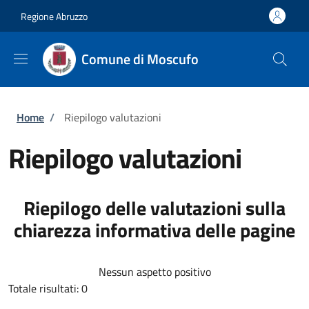
Salta al contenuto principale
Skip to footer content
Regione Abruzzo
Comune di Moscufo
Briciole di pane
Home
/
Riepilogo valutazioni
Riepilogo valutazioni
Riepilogo delle valutazioni sulla
chiarezza informativa delle pagine
Nessun aspetto positivo
Totale risultati: 0