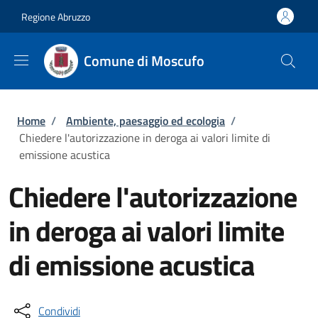
Salta al contenuto principale
Skip to footer content
Regione Abruzzo
Comune di Moscufo
Briciole di pane
Home
/
Ambiente, paesaggio ed ecologia
/
Chiedere l'autorizzazione in deroga ai valori limite di
emissione acustica
Chiedere l'autorizzazione
in deroga ai valori limite
di emissione acustica
Condividi