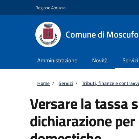
Salta al contenuto principale
Skip to footer content
Regione Abruzzo
Comune di Moscufo
Amministrazione
Novità
Servizi
Briciole di pane
Home
/
Servizi
/
Tributi, finanze e contravv
Versare la tassa su
dichiarazione per
domestiche