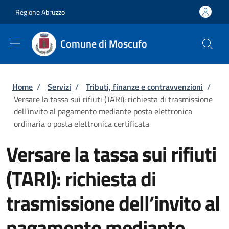
Salta al contenuto principale
Skip to footer content
Regione Abruzzo
Comune di Moscufo
Briciole di pane
Home
/
Servizi
/
Tributi, finanze e contravvenzioni
/
Versare la tassa sui rifiuti (TARI): richiesta di trasmissione
dell’invito al pagamento mediante posta elettronica
ordinaria o posta elettronica certificata
Versare la tassa sui rifiuti
(TARI): richiesta di
trasmissione dell’invito al
pagamento mediante