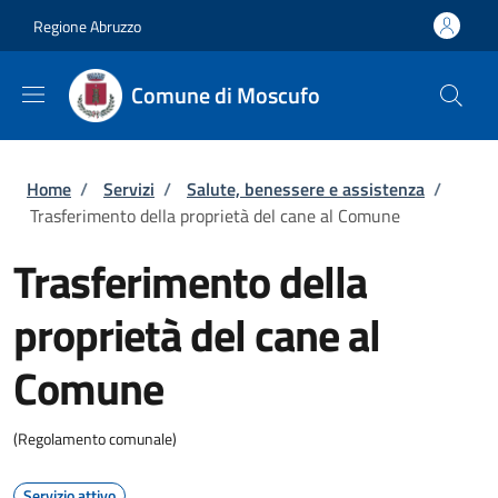
Salta al contenuto principale
Skip to footer content
Regione Abruzzo
Comune di Moscufo
Briciole di pane
Home
/
Servizi
/
Salute, benessere e assistenza
/
Trasferimento della proprietà del cane al Comune
Trasferimento della
proprietà del cane al
Comune
(Regolamento comunale)
Servizio attivo