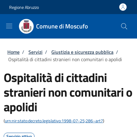
Salta al contenuto principale
Skip to footer content
Regione Abruzzo
Comune di Moscufo
Briciole di pane
Home
/
Servizi
/
Giustizia e sicurezza pubblica
/
Ospitalità di cittadini stranieri non comunitari o apolidi
Ospitalità di cittadini
stranieri non comunitari o
apolidi
(
urn:nir:stato:decreto.legislativo:1998-07-25;286~art7
)
Servizio attivo