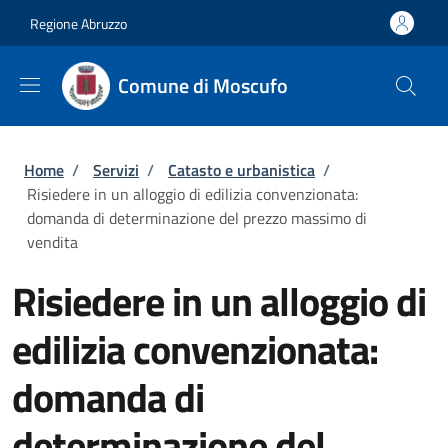
Salta al contenuto principale
Skip to footer content
Regione Abruzzo
Comune di Moscufo
Briciole di pane
Home
/
Servizi
/
Catasto e urbanistica
/
Risiedere in un alloggio di edilizia convenzionata:
domanda di determinazione del prezzo massimo di
vendita
Risiedere in un alloggio di
edilizia convenzionata:
domanda di
determinazione del