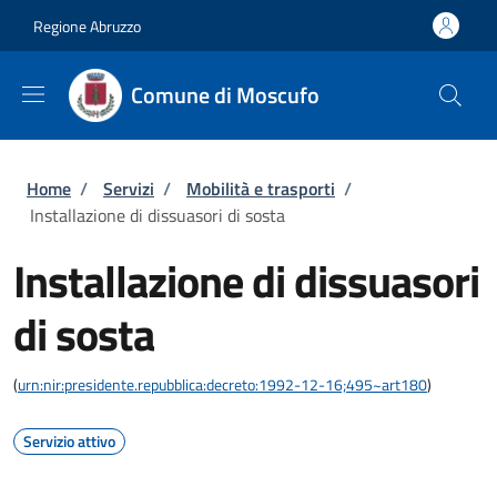
Salta al contenuto principale
Skip to footer content
Regione Abruzzo
Comune di Moscufo
Briciole di pane
Home
/
Servizi
/
Mobilità e trasporti
/
Installazione di dissuasori di sosta
Installazione di dissuasori
di sosta
(
urn:nir:presidente.repubblica:decreto:1992-12-16;495~art180
)
Servizio attivo