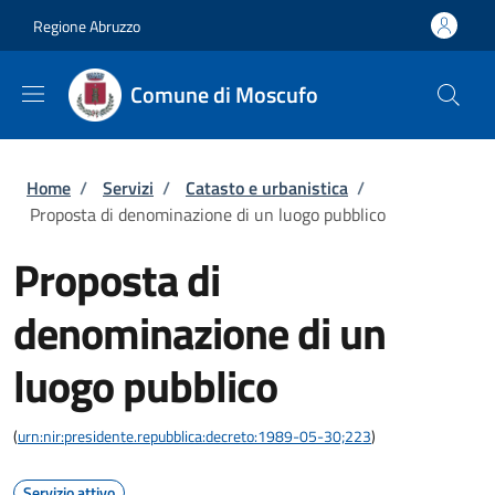
Salta al contenuto principale
Skip to footer content
Regione Abruzzo
Comune di Moscufo
Briciole di pane
Home
/
Servizi
/
Catasto e urbanistica
/
Proposta di denominazione di un luogo pubblico
Proposta di
denominazione di un
luogo pubblico
(
urn:nir:presidente.repubblica:decreto:1989-05-30;223
)
Servizio attivo