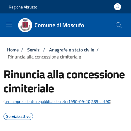
Salta al contenuto principale
Skip to footer content
Regione Abruzzo
Comune di Moscufo
Briciole di pane
Home
/
Servizi
/
Anagrafe e stato civile
/
Rinuncia alla concessione cimiteriale
Rinuncia alla concessione
cimiteriale
(
urn:nir:presidente.repubblica:decreto:1990-09-10;285~art90
)
Servizio attivo