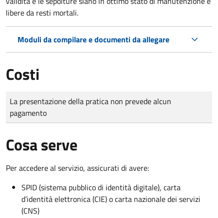
validità e le sepolture siano in ottimo stato di manutenzione e
libere da resti mortali.
Moduli da compilare e documenti da allegare
Costi
Tipo di pagamento
Importo
La presentazione della pratica non prevede alcun
pagamento
Cosa serve
Per accedere al servizio, assicurati di avere:
SPID (sistema pubblico di identità digitale), carta
d’identità elettronica (CIE) o carta nazionale dei servizi
(CNS)