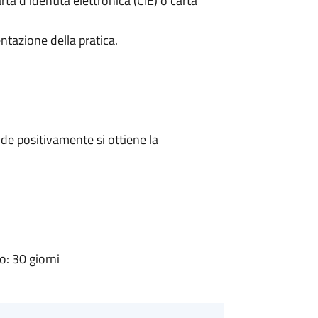
rta d’identità elettronica (CIE) o carta
ntazione della pratica.
e positivamente si ottiene la
: 30 giorni