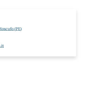
Moscufo (PE)
it