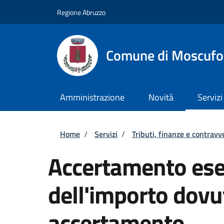
Salta al contenuto principale
Skip to footer content
Regione Abruzzo
Comune di Moscufo
Amministrazione
Novità
Servizi
Briciole di pane
Home
/
Servizi
/
Tributi, finanze e contravv
Accertamento esec
dell'importo dovu
accertamento