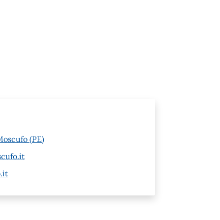
Moscufo (PE)
cufo.it
it