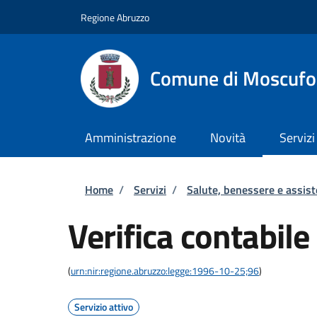
Salta al contenuto principale
Skip to footer content
Regione Abruzzo
Comune di Moscufo
Amministrazione
Novità
Servizi
Briciole di pane
Home
/
Servizi
/
Salute, benessere e assis
Verifica contabile
(
urn:nir:regione.abruzzo:legge:1996-10-25;96
)
Servizio attivo