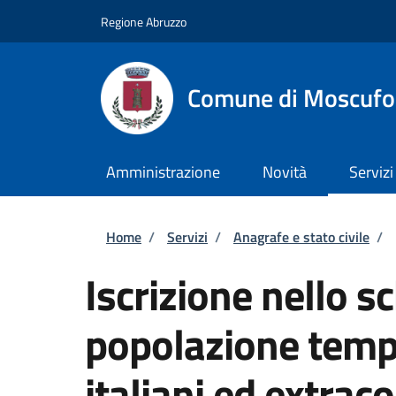
Salta al contenuto principale
Skip to footer content
Regione Abruzzo
Comune di Moscufo
Amministrazione
Novità
Servizi
Briciole di pane
Home
/
Servizi
/
Anagrafe e stato civile
/
Iscrizione nello s
popolazione tempo
italiani ed extrac