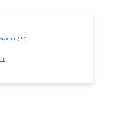
Moscufo (PE)
it