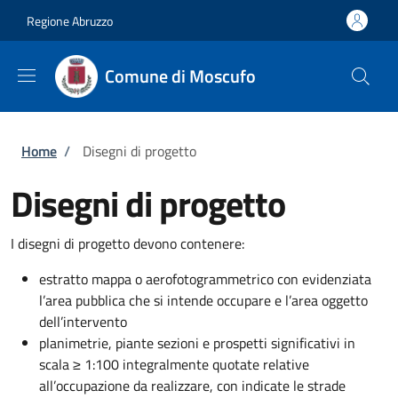
Salta al contenuto principale
Skip to footer content
Regione Abruzzo
Comune di Moscufo
Briciole di pane
Home
/
Disegni di progetto
Disegni di progetto
I disegni di progetto devono contenere:
estratto mappa o aerofotogrammetrico con evidenziata
l’area pubblica che si intende occupare e l’area oggetto
dell’intervento
planimetrie, piante sezioni e prospetti significativi in
scala ≥ 1:100 integralmente quotate relative
all’occupazione da realizzare, con indicate le strade