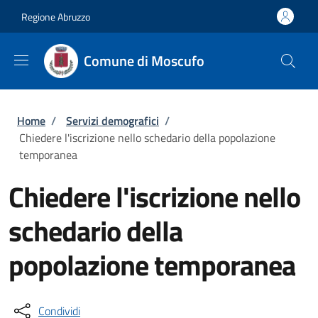
Salta al contenuto principale
Skip to footer content
Regione Abruzzo
Comune di Moscufo
Briciole di pane
Home
/
Servizi demografici
/
Chiedere l'iscrizione nello schedario della popolazione
temporanea
Chiedere l'iscrizione nello
schedario della
popolazione temporanea
Condividi