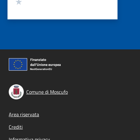
Valuta 1 stelle su 5
Comune di Moscufo
Footer menu
Area riservata
Crediti
Informativa privacy