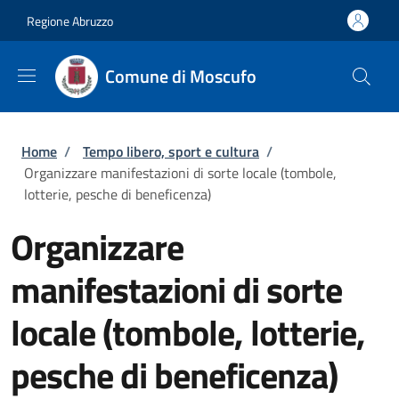
Salta al contenuto principale
Skip to footer content
Regione Abruzzo
Comune di Moscufo
Briciole di pane
Home
/
Tempo libero, sport e cultura
/
Organizzare manifestazioni di sorte locale (tombole,
lotterie, pesche di beneficenza)
Organizzare
manifestazioni di sorte
locale (tombole, lotterie,
pesche di beneficenza)