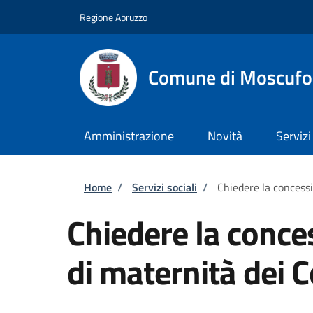
Salta al contenuto principale
Skip to footer content
Regione Abruzzo
Comune di Moscufo
Amministrazione
Novità
Servizi
Briciole di pane
Home
/
Servizi sociali
/
Chiedere la concess
Chiedere la conce
di maternità dei 