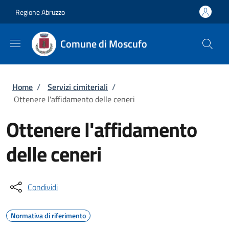
Salta al contenuto principale
Skip to footer content
Regione Abruzzo
Comune di Moscufo
Briciole di pane
Home
/
Servizi cimiteriali
/
Ottenere l'affidamento delle ceneri
Ottenere l'affidamento
delle ceneri
Condividi
Normativa di riferimento